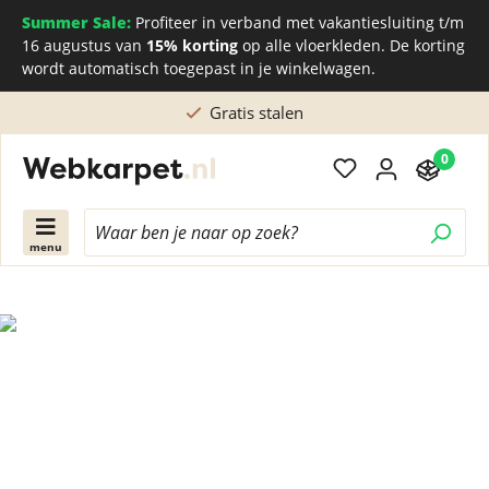
Summer Sale:
Profiteer in verband met vakantiesluiting t/m
16 augustus van
15% korting
op alle vloerkleden. De korting
wordt automatisch toegepast in je winkelwagen.
Gratis stalen
0
menu