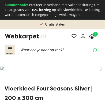
Summer Sale:
Profiteer in verband met vakantiesluiting t/m
16 augustus van
15% korting
op alle vloerkleden. De korting
wordt automatisch toegepast in je winkelwagen.
Gratis stalen
0
menu
Vloerkleed Four Seasons Silver |
200 x 300 cm