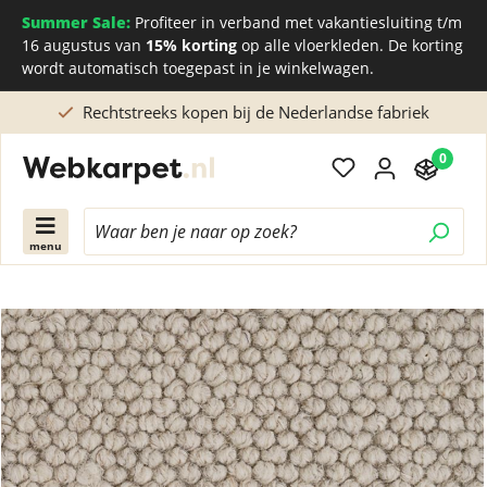
Summer Sale:
Profiteer in verband met vakantiesluiting t/m
16 augustus van
15% korting
op alle vloerkleden. De korting
wordt automatisch toegepast in je winkelwagen.
Maatwerk of advies? Bel: 038 202 2304 (ma/vr)
0
menu