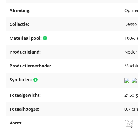
Afmeting:
Op ma
Collectie:
Desso 
Materiaal pool:
100% 
Productieland:
Neder
Productiemethode:
Machin
Symbolen:
Totaalgewicht:
2150 g
Totaalhoogte:
0.7 c
Vorm: