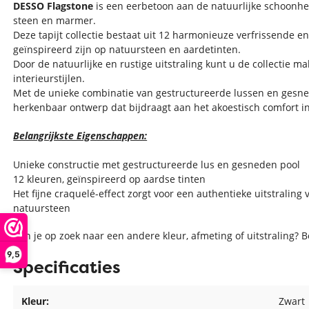
DESSO Flagstone
is een eerbetoon aan de natuurlijke schoonhei
steen en marmer.
Deze tapijt collectie bestaat uit 12 harmonieuze verfrissende e
geïnspireerd zijn op natuursteen en aardetinten.
Door de natuurlijke en rustige uitstraling kunt u de collectie ma
interieurstijlen.
Met de unieke combinatie van gestructureerde lussen en gesned
herkenbaar ontwerp dat bijdraagt aan het akoestisch comfort i
Belangrijkste Eigenschappen:
Unieke constructie met gestructureerde lus en gesneden pool
12 kleuren, geïnspireerd op aardse tinten
Het fijne craquelé-effect zorgt voor een authentieke uitstraling 
natuursteen
Ben je op zoek naar een andere kleur, afmeting of uitstraling? 
9,5
Specificaties
Kleur:
Zwart