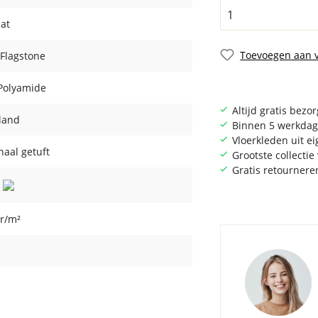
at
Toevoegen aan v
Flagstone
Polyamide
Altijd gratis bezo
land
Binnen 5 werkdag
Vloerkleden uit e
aal getuft
Grootste collecti
Gratis retournere
r/m²
m