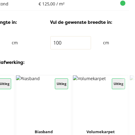
Rond
€ 125,00 / m²
ngte in:
Vul de gewenste breedte in:
cm
cm
dafwerking:
Vloerkleed
Vloerkleed
Vloerkleed
Desso Flagstone
Desso Flagstone
Desso Flagstone
Des
Uitleg
Uitleg
Uitleg
9532
1708
9514
Biasband
Volumekarpet