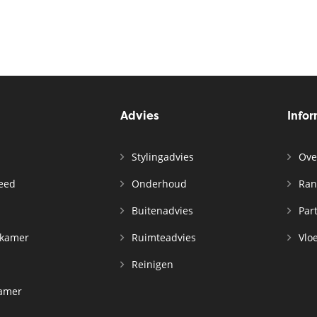
Advies
Info
Stylingadvies
Ove
leed
Onderhoud
Ran
n
Buitenadvies
Par
rkamer
Ruimteadvies
Vloe
Reinigen
kamer