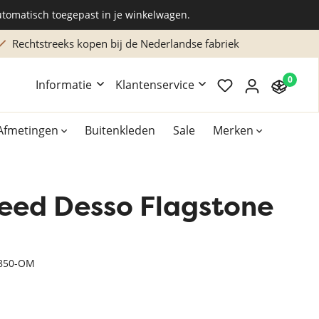
utomatisch toegepast in je winkelwagen.
Rechtstreeks kopen bij de Nederlandse fabriek
0
Informatie
Klantenservice
Afmetingen
Buitenkleden
Sale
Merken
leed Desso Flagstone
Overig
Accessoires
Xilento vloerkleden
9850-OM
Bekend van TV