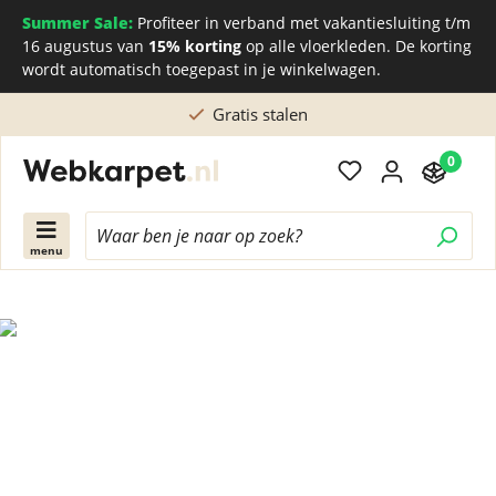
Summer Sale:
Profiteer in verband met vakantiesluiting t/m
16 augustus van
15% korting
op alle vloerkleden. De korting
wordt automatisch toegepast in je winkelwagen.
Gratis stalen
0
menu