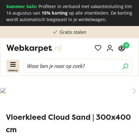
Summer Sale:
Profiteer in verband met vakantiesluiting t/m
16 augustus van
15% korting
op alle vloerkleden. De korting
wordt automatisch toegepast in je winkelwagen.
Gratis stalen
0
menu
Vloerkleed Cloud Sand | 300x400
cm