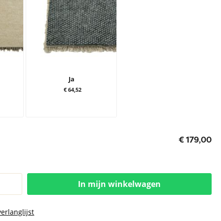
Ja
€ 64,52
€ 179,00
In mijn winkelwagen
erlanglijst