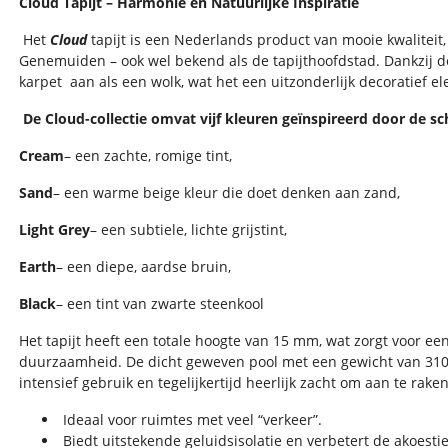
Cloud Tapijt – Harmonie en Natuurlijke Inspiratie
Het
Cloud
tapijt is een Nederlands product van mooie kwaliteit
Genemuiden – ook wel bekend als de tapijthoofdstad. Dankzij de
karpet
aan als een wolk, wat het een uitzonderlijk decoratief e
De Cloud-collectie omvat vijf kleuren geïnspireerd door de 
Cream
– een zachte, romige tint,
Sand
– een warme beige kleur die doet denken aan zand,
Light Grey
– een subtiele, lichte grijstint,
Earth
– een diepe, aardse bruin,
Black
– een tint van zwarte steenkool
Het tapijt heeft een totale hoogte van 15 mm, wat zorgt voor ee
duurzaamheid. De dicht geweven pool met een gewicht van 3100
intensief gebruik en tegelijkertijd heerlijk zacht om aan te raken
Ideaal voor ruimtes met veel “verkeer”.
Biedt uitstekende geluidsisolatie en verbetert de akoesti