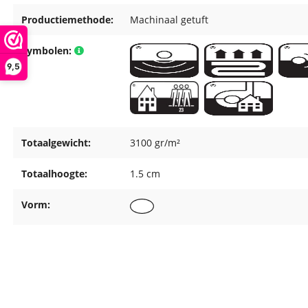
Productiemethode:
Machinaal getuft
Symbolen:
9,5
Totaalgewicht:
3100 gr/m²
Totaalhoogte:
1.5 cm
Vorm: