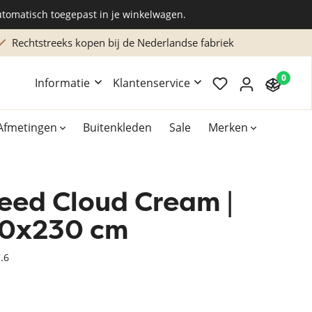
utomatisch toegepast in je winkelwagen.
Rechtstreeks kopen bij de Nederlandse fabriek
0
Informatie
Klantenservice
Afmetingen
Buitenkleden
Sale
Merken
leed Cloud Cream |
Overig
Accessoires
170x230 cm
Xilento vloerkleden
.6
Bekend van TV