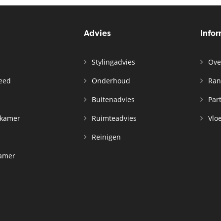
Advies
Info
Stylingadvies
Ove
leed
Onderhoud
Ran
n
Buitenadvies
Par
rkamer
Ruimteadvies
Vloe
Reinigen
kamer
d