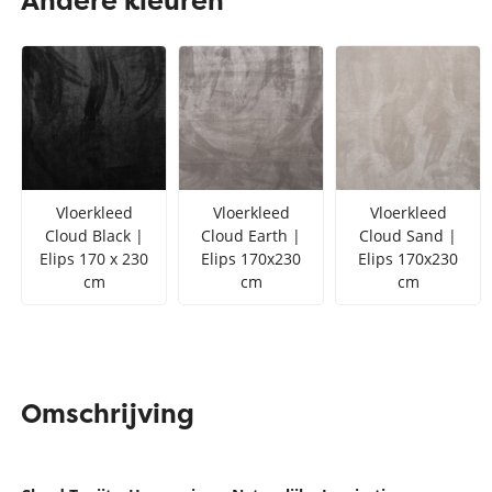
Andere kleuren
Zilver vloerkleed
Interfloor
Vloerkleed zwart wit
Toon alles Afmetingen
Toon alles Soorten
Toon alles Merken
Vloerkleed
Vloerkleed
Vloerkleed
Toon alles Kleuren
Cloud Black |
Cloud Earth |
Cloud Sand |
Elips 170 x 230
Elips 170x230
Elips 170x230
cm
cm
cm
Omschrijving