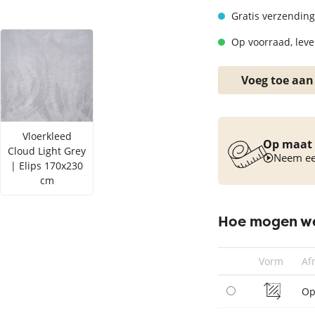
Vloerkleed turquoise
Gratis verzending
Op voorraad, lever
Voeg toe aan
Vloerkleed
Op maat 
Cloud Light Grey
Neem een
| Elips 170x230
cm
Hoe mogen we
Vorm
Af
Op