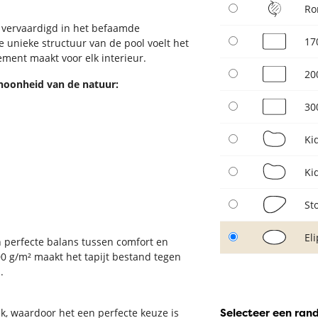
Ro
, vervaardigd in het befaamde
17
 unieke structuur van de pool voelt het
lement maakt voor elk interieur.
20
schoonheid van de natuur:
30
Ki
Ki
St
El
n perfecte balans tussen comfort en
 g/m² maakt het tapijt bestand tegen
.
Selecteer een ran
ek, waardoor het een perfecte keuze is