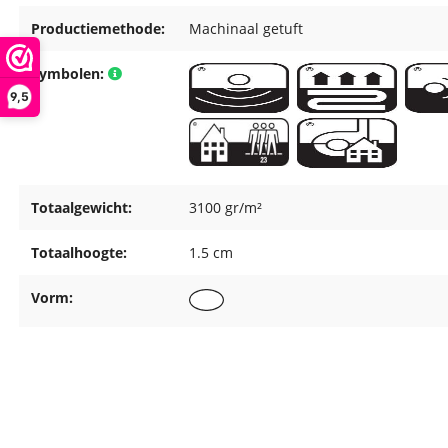
Productiemethode:
Machinaal getuft
Symbolen:
9,5
Totaalgewicht:
3100 gr/m²
Totaalhoogte:
1.5 cm
Vorm: