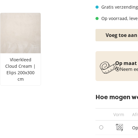
Vloerkleed turquoise
Gratis verzending
Op voorraad, lever
Voeg toe aan
Vloerkleed
Op maat 
Cloud Cream |
Neem een
Elips 200x300
cm
Hoe mogen we
Vorm
Af
Op