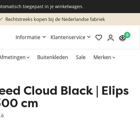
utomatisch toegepast in je winkelwagen.
htstreeks kopen bij de Nederlandse fabriek
Maatw
0
Informatie
Klantenservice
Afmetingen
Buitenkleden
Sale
Merken
eed Cloud Black | Elips
Overig
Accessoires
300 cm
Xilento vloerkleden
.6
Bekend van TV