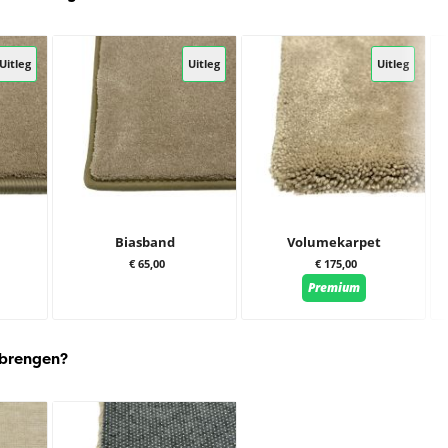
Uitleg
Uitleg
Uitleg
Biasband
Volumekarpet
€ 65,00
€ 175,00
Premium
 brengen?