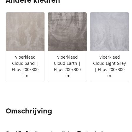
Andere kleuren
Zilver vloerkleed
Interfloor
Vloerkleed zwart wit
Toon alles Afmetingen
Toon alles Soorten
Toon alles Merken
Vloerkleed
Vloerkleed
Vloerkleed
Toon alles Kleuren
Cloud Sand |
Cloud Earth |
Cloud Light Grey
Elips 200x300
Elips 200x300
| Elips 200x300
cm
cm
cm
Omschrijving