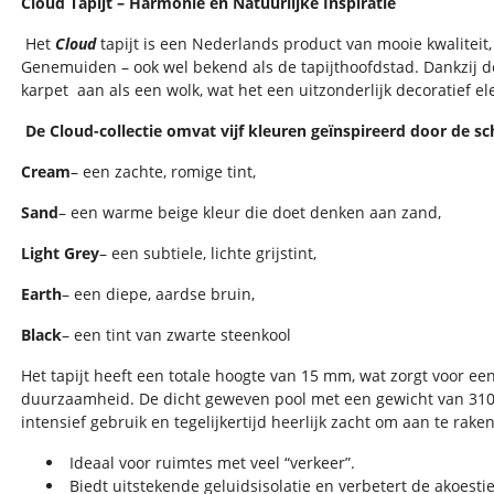
Cloud Tapijt – Harmonie en Natuurlijke Inspiratie
Het
Cloud
tapijt is een Nederlands product van mooie kwaliteit
Genemuiden – ook wel bekend als de tapijthoofdstad. Dankzij de
karpet
aan als een wolk, wat het een uitzonderlijk decoratief e
De Cloud-collectie omvat vijf kleuren geïnspireerd door de 
Cream
– een zachte, romige tint,
Sand
– een warme beige kleur die doet denken aan zand,
Light Grey
– een subtiele, lichte grijstint,
Earth
– een diepe, aardse bruin,
Black
– een tint van zwarte steenkool
Het tapijt heeft een totale hoogte van 15 mm, wat zorgt voor ee
duurzaamheid. De dicht geweven pool met een gewicht van 3100
intensief gebruik en tegelijkertijd heerlijk zacht om aan te raken
Ideaal voor ruimtes met veel “verkeer”.
Biedt uitstekende geluidsisolatie en verbetert de akoesti