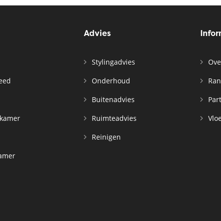
Advies
Info
Stylingadvies
Ove
leed
Onderhoud
Ran
n
Buitenadvies
Par
rkamer
Ruimteadvies
Vloe
Reinigen
kamer
d