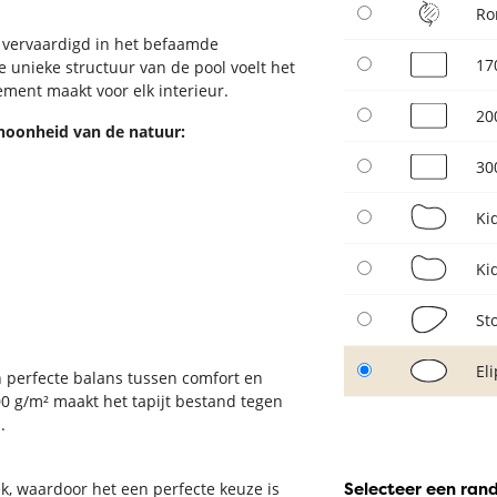
Ro
, vervaardigd in het befaamde
17
 unieke structuur van de pool voelt het
lement maakt voor elk interieur.
20
schoonheid van de natuur:
30
Ki
Ki
St
El
n perfecte balans tussen comfort en
 g/m² maakt het tapijt bestand tegen
.
Selecteer een ran
ek, waardoor het een perfecte keuze is