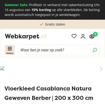
Summer Sale:
Profiteer in verband met vakantiesluiting t/m
16 augustus van
15% korting
op alle vloerkleden. De korting
wordt automatisch toegepast in je winkelwagen.
Gratis stalen
0
menu
Vloerkleed Casablanca Natura
Geweven Berber | 200 x 300 cm