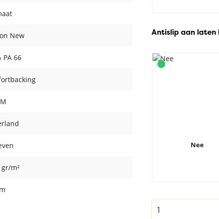
maat
Antislip aan laten
ton New
 PA 66
ortbacking
CM
rland
Nee
even
 gr/m²
cm