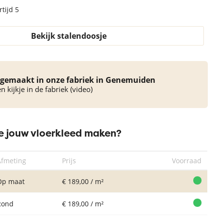
tijd 5
Bekijk stalendoosje
Vloerkleed
Vloerkleed
Vloerkleed
Carlton New
Carlton New
Carlton New
C
gemaakt in onze fabriek in Genemuiden
Saffier Blue
Calciet
Smoked Oak
 kijkje in de fabriek (video)
 jouw vloerkleed maken?
Afmeting
Prijs
Voorraad
Op maat
€ 189,00 / m²
Rond
€ 189,00 / m²