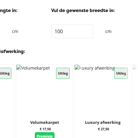
ngte in:
Vul de gewenste breedte in:
cm
cm
dafwerking:
Uitleg
Uitleg
Uitleg
Volumekarpet
Luxury afwerking
€ 17,50
€ 27,50
Premium