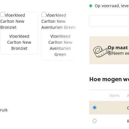
Op voorraad, lever
Vloerkleed turquoise
Vloerkleed
Vloerkleed
Vloerkleed
Carlton New
Carlton New
Carlton New
Jade
Op maat 
Bronziet
Aventurien
Neem een
Green
Hoe mogen we
Vorm
ruik