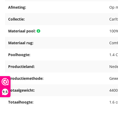
Afmeting:
Op 
Collectie:
Carl
Materiaal pool:
100%
Materiaal rug:
Comf
Poolhoogte:
1.4 
Productieland:
Nede
Productiemethode:
Gew
Totaalgewicht:
4400
9,5
Totaalhoogte:
1.6 