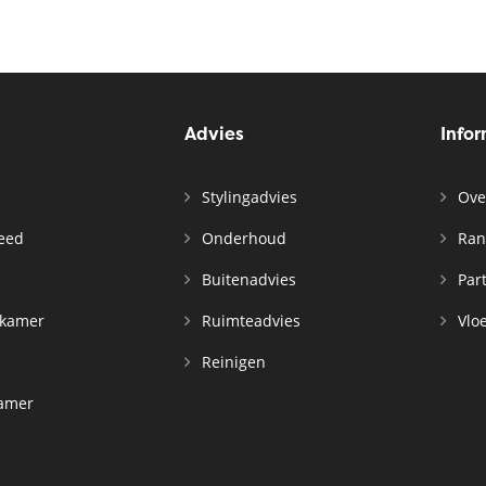
Advies
Info
Stylingadvies
Ove
leed
Onderhoud
Ran
n
Buitenadvies
Par
rkamer
Ruimteadvies
Vloe
Reinigen
kamer
d