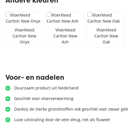
Andere kleuren
Zilver vloerkleed
Interfloor
Vloerkleed zwart wit
Toon alles Afmetingen
Vloerkleed
Vloerkleed
Vloerkleed
Carlton New
Carlton New
Carlton New
Toon alles Soorten
Onyx
Ash
Oak
Toon alles Merken
Toon alles Kleuren
Voor- en nadelen
Duurzaam product uit Nederland
Geschikt voor vloerverwarming
Dankzij de sterke grondstoffen ook geschikt voor zwaar geb
Luxe uitstraling door de vele vleug, net als fluweel