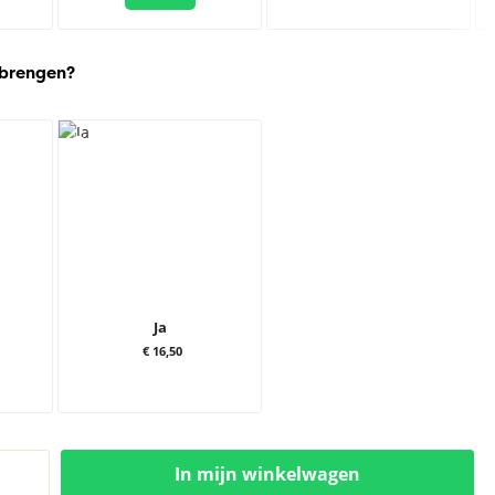
 brengen?
Ja
€ 16,50
In mijn winkelwagen