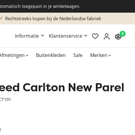
utomatisch toegepast in je winkelwagen.
Rechtstreeks kopen bij de Nederlandse fabriek
0
Informatie
Klantenservice
Afmetingen
Buitenkleden
Sale
Merken
leed Carlton New Parel
Overig
Accessoires
CT101
Xilento vloerkleden
Bekend van TV
!