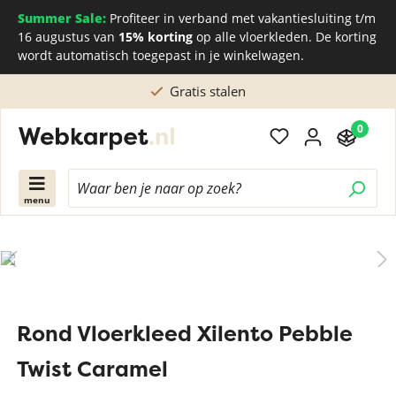
Summer Sale:
Profiteer in verband met vakantiesluiting t/m
16 augustus van
15% korting
op alle vloerkleden. De korting
wordt automatisch toegepast in je winkelwagen.
Gratis stalen
0
menu
Rond Vloerkleed Xilento Pebble
Twist Caramel