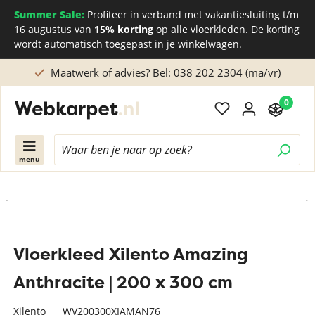
Summer Sale:
Profiteer in verband met vakantiesluiting t/m
16 augustus van
15% korting
op alle vloerkleden. De korting
wordt automatisch toegepast in je winkelwagen.
Maatwerk of advies? Bel: 038 202 2304 (ma/vr)
0
menu
Vloerkleed Xilento Amazing
Anthracite | 200 x 300 cm
Xilento
WV200300XIAMAN76