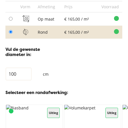
Vorm
Afmeting
Prijs
Voorraad
Op maat
€ 165,00 / m²
Rond
€ 165,00 / m²
Vul de gewenste
diameter in:
cm
Selecteer een randafwerking:
Uitleg
Uitleg