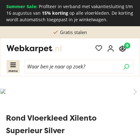
Summer Sale:
Profiteer in verband met vakantiesluiting t/m
16 augustus van
15% korting
op alle vloerkleden. De korting
wordt automatisch toegepast in je winkelwagen.
Gratis stalen
0
menu
Rond Vloerkleed Xilento
Superieur Silver