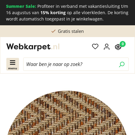
Summer Sale:
Profiteer in verband met vakantiesluiting t/m
16 augustus van
15% korting
op alle vloerkleden. De korting
wordt automatisch toegepast in je winkelwagen.
Rechtstreeks kopen bij de Nederlandse fabriek
0
menu