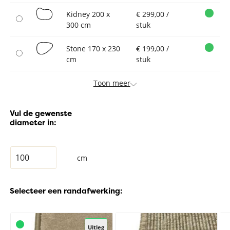
Kidney 200 x
€ 299,00 /
300 cm
stuk
Stone 170 x 230
€ 199,00 /
cm
stuk
Toon meer
Vul de gewenste
diameter in:
cm
Selecteer een randafwerking:
Uitleg