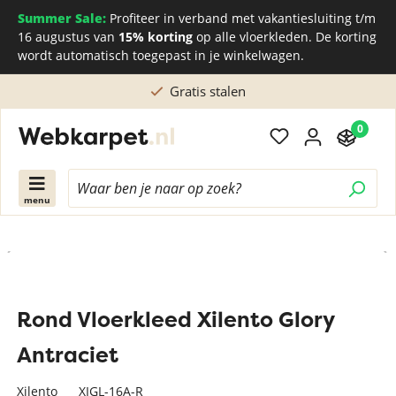
Summer Sale:
Profiteer in verband met vakantiesluiting t/m
16 augustus van
15% korting
op alle vloerkleden. De korting
wordt automatisch toegepast in je winkelwagen.
Gratis stalen
0
menu
Rond Vloerkleed Xilento Glory
Antraciet
Xilento
XIGL-16A-R