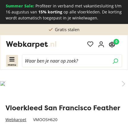
Summer Sale:
Profiteer in verband met vakantiesluiting t/m
16 augustus van
15% korting
op alle vloerkleden. De korting
wordt automatisch toegepast in je winkelwagen.
Gratis stalen
0
menu
Vloerkleed San Francisco Feather
Webkarpet
VMOOSH620