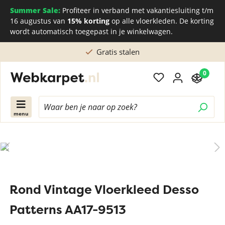
Summer Sale:
Profiteer in verband met vakantiesluiting t/m
16 augustus van
15% korting
op alle vloerkleden. De korting
wordt automatisch toegepast in je winkelwagen.
Gratis stalen
0
menu
Rond Vintage Vloerkleed Desso
Patterns AA17-9513