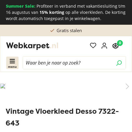
Summer Sale:
Profiteer in verband met vakantiesluiting t/m
16 augustus van
15% korting
op alle vloerkleden. De korting
wordt automatisch toegepast in je winkelwagen.
Gratis stalen
0
menu
Vintage Vloerkleed Desso 7322-
643