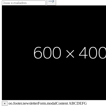
oo.footer.newsletterForm.modalContent
ABCDEFG
×