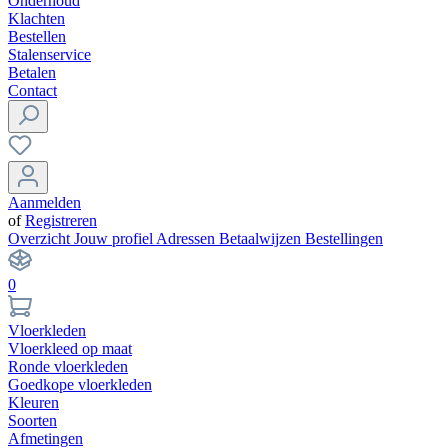
Onderhoud
Klachten
Bestellen
Stalenservice
Betalen
Contact
Aanmelden
of
Registreren
Overzicht
Jouw profiel
Adressen
Betaalwijzen
Bestellingen
0
Vloerkleden
Vloerkleed op maat
Ronde vloerkleden
Goedkope vloerkleden
Kleuren
Soorten
Afmetingen