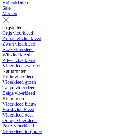
Buitenkleden
Sale
Merken
Grijstinten
Grijs vloerkleed
Antraciet vloerkleed
Zwart vloerkleed
Roze vloerkleed
Wit vloerkleed
Zilver vloerkleed
Vloerkleed zwart wit
Natuurtinten
Bruin vloerkleed
Vloerkleed groen
Taupe vloerkleed
Beige vloerkleed
Kleurtinten
Vloerkleed blauw
Rood vloerkleed
Vloerkleed geel
Oranje vloerkleed
Paars vloerkleed
Vloerkleed turquoise