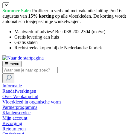
Summer Sale:
Profiteer in verband met vakantiesluiting t/m 16
augustus van
15% korting
op alle vloerkleden. De korting wordt
automatisch toegepast in je winkelwagen.
Maatwerk of advies? Bel: 038 202 2304 (ma/vr)
Gratis levering aan huis
Gratis stalen
Rechtstreeks kopen bij de Nederlandse fabriek
menu
Informatie
Randafwerkingen
Over Webkarpet.nl
Vloerkleed in organische vorm
Partnerprogramma
Klantenservice
Mijn account
Bezorging
Retourneren