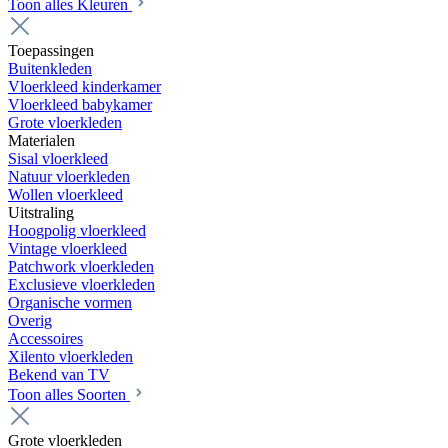
Toon alles Kleuren
Toepassingen
Buitenkleden
Vloerkleed kinderkamer
Vloerkleed babykamer
Grote vloerkleden
Materialen
Sisal vloerkleed
Natuur vloerkleden
Wollen vloerkleed
Uitstraling
Hoogpolig vloerkleed
Vintage vloerkleed
Patchwork vloerkleden
Exclusieve vloerkleden
Organische vormen
Overig
Accessoires
Xilento vloerkleden
Bekend van TV
Toon alles Soorten
Grote vloerkleden