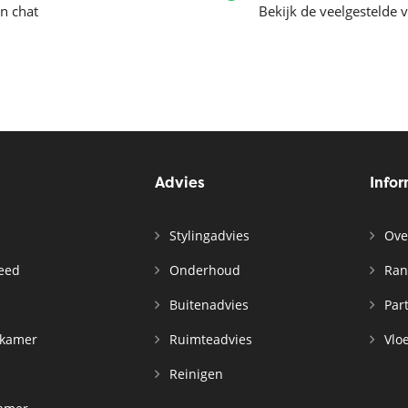
en chat
Bekijk de veelgestelde 
Advies
Info
Stylingadvies
Ove
leed
Onderhoud
Ran
n
Buitenadvies
Par
rkamer
Ruimteadvies
Vloe
Reinigen