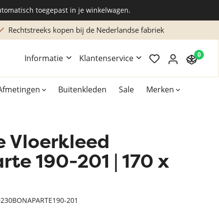
utomatisch toegepast in je winkelwagen.
Rechtstreeks kopen bij de Nederlandse fabriek
0
Informatie
Klantenservice
Afmetingen
Buitenkleden
Sale
Merken
e Vloerkleed
Overig
Accessoires
te 190-201 | 170 x
Xilento vloerkleden
m
Bekend van TV
230BONAPARTE190-201