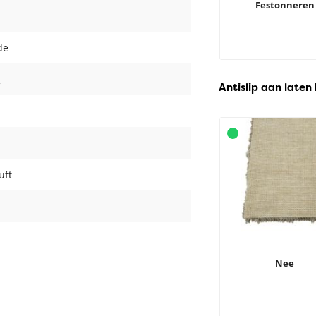
Festonneren
de
g
Antislip aan laten
uft
Nee