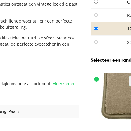
O
ties ontstaat een vintage look die past
R
schillende woonstijlen; een perfecte
e uitstraling.
1
n klassieke, natuurlijke sfeer. Maar ook
2
taat; de perfecte eyecatcher in een
Selecteer een ran
Bekijk ons hele assortiment
vloerkleden
urig
, Paars