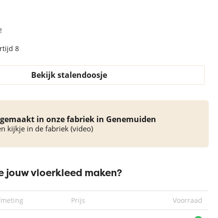
!
tijd 8
Vintage
Vintage
Vintage
Bekijk stalendoosje
Vloerkleed
Vloerkleed
Vloerkleed
Bonaparte 173-
Bonaparte 174-
Bonaparte 188-
201 | 170 x 230
203 | 170 x 230
201 | 170 x 230
cm
cm
cm
gemaakt in onze fabriek in Genemuiden
 kijkje in de fabriek (video)
 jouw vloerkleed maken?
fmeting
Prijs
Voorraad