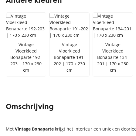
Andere kleuren
Zilver vloerkleed
Interfloor
Vloerkleed zwart wit
Toon alles Afmetingen
Toon alles Soorten
Vintage
Vintage
Vintage
Vloerkleed
Vloerkleed
Vloerkleed
Toon alles Merken
Bonaparte 192-
Bonaparte 191-
Bonaparte 134-
Toon alles Kleuren
203 | 170 x 230
202 | 170 x 230
201 | 170 x 230
cm
cm
cm
Omschrijving
Met
Vintage Bonaparte
krijgt het interieur een uniek en doorle