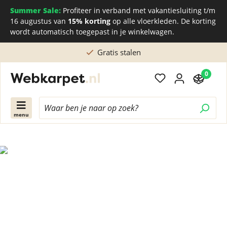
Summer Sale:
Profiteer in verband met vakantiesluiting t/m
16 augustus van
15% korting
op alle vloerkleden. De korting
wordt automatisch toegepast in je winkelwagen.
Gratis stalen
0
menu