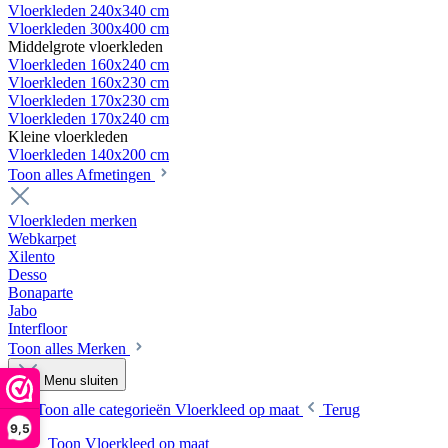
Vloerkleden 240x340 cm
Vloerkleden 300x400 cm
Middelgrote vloerkleden
Vloerkleden 160x240 cm
Vloerkleden 160x230 cm
Vloerkleden 170x230 cm
Vloerkleden 170x240 cm
Kleine vloerkleden
Vloerkleden 140x200 cm
Toon alles Afmetingen
Vloerkleden merken
Webkarpet
Xilento
Desso
Bonaparte
Jabo
Interfloor
Toon alles Merken
Menu sluiten
Toon alle categorieën
Vloerkleed op maat
Terug
9,5
Toon Vloerkleed op maat