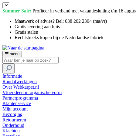
Summer Sale:
Profiteer in verband met vakantiesluiting t/m 16 augu
Maatwerk of advies? Bel: 038 202 2304 (ma/vr)
Gratis levering aan huis
Gratis stalen
Rechtstreeks kopen bij de Nederlandse fabriek
menu
Informatie
Randafwerkingen
Over Webkarpet.nl
Vloerkleed in organische vorm
Partnerprogramma
Klantenservice
Mijn account
Bezorging
Retourneren
Onderhoud
Klachten