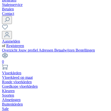
Bestellen
Stalenservice
Betalen
Contact
Aanmelden
of
Registreren
Overzicht
Jouw profiel
Adressen
Betaalwijzen
Bestellingen
0
Vloerkleden
Vloerkleed op maat
Ronde vloerkleden
Goedkope vloerkleden
Kleuren
Soorten
Afmetingen
Buitenkleden
Sale