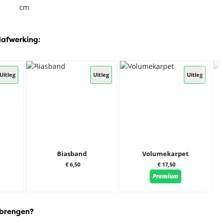
cm
dafwerking:
Uitleg
Uitleg
Uitleg
Biasband
Volumekarpet
€ 6,50
€ 17,50
Premium
 brengen?