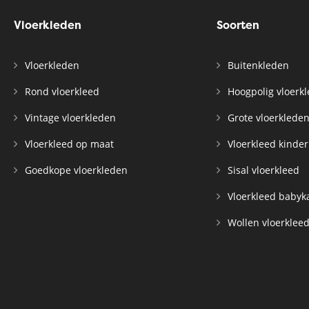
Vloerkleden
Soorten
Vloerkleden
Buitenkleden
Rond vloerkleed
Hoogpolig vloerk
Vintage vloerkleden
Grote vloerklede
Vloerkleed op maat
Vloerkleed kinde
Goedkope vloerkleden
Sisal vloerkleed
Vloerkleed baby
Wollen vloerklee