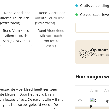
Vloerkleed turquoise
Gratis verzending
Op voorraad, lever
Rond Vloerkleed
Rond Vloerkleed
Xilento Touch
Xilento Touch
Rond Vloerkleed
Ash (extra zacht)
Iron (extra
Xilento Touch
zacht)
Cool Arbour
Op maat 
(extra zacht)
Neem een
Hoe mogen we
perzachte vloerkleed heeft een zeer
Vorm
Af
e kleuren. Door het gebruik van
en luxues effect. De garens zijn vrij mat
Op
ng als het karpet geleefd wordt. De