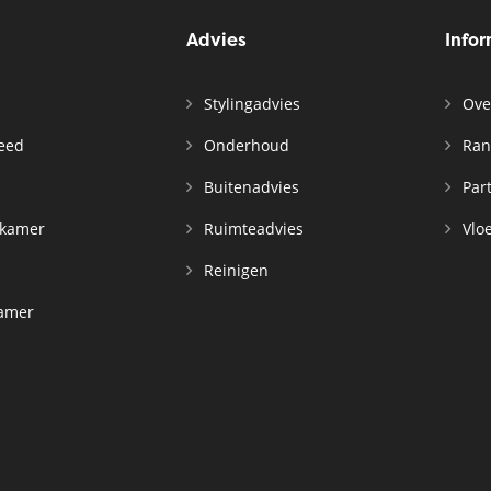
Advies
Info
Stylingadvies
Ove
leed
Onderhoud
Ran
n
Buitenadvies
Par
rkamer
Ruimteadvies
Vloe
Reinigen
kamer
d