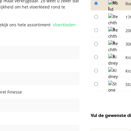
op maat verkrijgbaar. Zo weet u zeker dat
Ro
lijkheid om het vloerkleed rond te
17
Bekijk ons hele assortiment
vloerkleden
20
30
Ki
Ki
St
rel Finesse
Vul de gewenste d