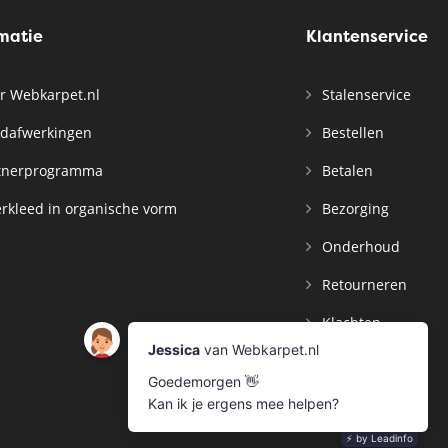
rmatie
Klantenservice
r Webkarpet.nl
Stalenservice
dafwerkingen
Bestellen
tnerprogramma
Betalen
rkleed in organische vorm
Bezorging
Onderhoud
Retourneren
Klachten
Contact
Mijn Account