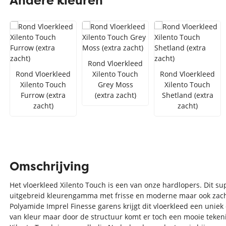
Andere kleuren
Zilver vloerkleed
Interfloor
Vloerkleed zwart wit
Toon alles Afmetingen
Rond Vloerkleed
Toon alles Soorten
Rond Vloerkleed
Xilento Touch
Rond Vloerkleed
Xilento Touch
Grey Moss
Xilento Touch
Toon alles Merken
Furrow (extra
(extra zacht)
Shetland (extra
Toon alles Kleuren
zacht)
zacht)
Omschrijving
Het vloerkleed Xilento Touch is een van onze hardlopers. Dit su
uitgebreid kleurengamma met frisse en moderne maar ook zacht
Polyamide Imprel Finesse garens krijgt dit vloerkleed een uniek 
van kleur maar door de structuur komt er toch een mooie tekeni