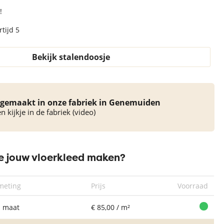
!
tijd 5
Bekijk stalendoosje
Rond Vloerkleed
Ron
Rond Vloerkleed
Rond Vloerkleed
Xilento Touch
Xi
Xilento Touch
Xilento Touch
Jack Black (extra
Canvas (extra
Mortar (extra
zacht)
(
gemaakt in onze fabriek in Genemuiden
zacht)
zacht)
 kijkje in de fabriek (video)
 jouw vloerkleed maken?
meting
Prijs
Voorraad
 maat
€ 85,00 / m²