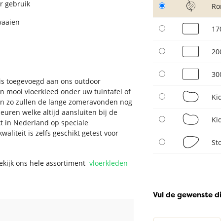
r gebruik
Ro
waaien
17
20
30
e is toegevoegd aan ons outdoor
en mooi vloerkleed onder uw tuintafel of
Ki
 en zo zullen de lange zomeravonden nog
leuren welke altijd aansluiten bij de
Ki
t in Nederland op speciale
liteit is zelfs geschikt getest voor
St
Bekijk ons hele assortiment
vloerkleden
Vul de gewenste d