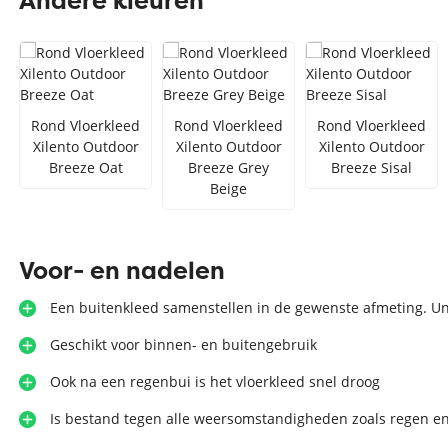
Andere kleuren
Zilver vloerkleed
Interfloor
Vloerkleed zwart wit
Toon alles Afmetingen
Rond Vloerkleed
Rond Vloerkleed
Rond Vloerkleed
Toon alles Soorten
Xilento Outdoor
Xilento Outdoor
Xilento Outdoor
Breeze Oat
Breeze Grey
Breeze Sisal
Toon alles Merken
Beige
Toon alles Kleuren
Voor- en nadelen
Een buitenkleed samenstellen in de gewenste afmeting. Un
Geschikt voor binnen- en buitengebruik
Ook na een regenbui is het vloerkleed snel droog
Is bestand tegen alle weersomstandigheden zoals regen e