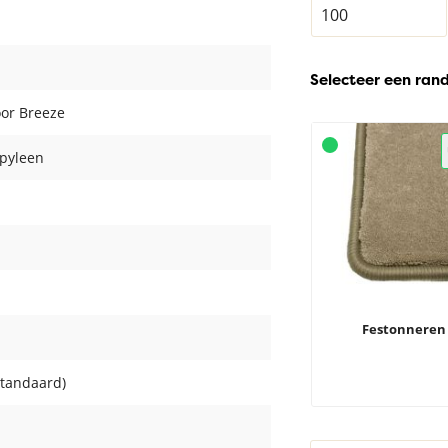
Selecteer een ran
oor Breeze
pyleen
Festonneren
standaard)