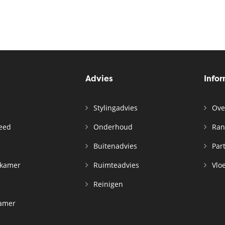
Advies
Info
Stylingadvies
Ove
leed
Onderhoud
Ran
n
Buitenadvies
Par
rkamer
Ruimteadvies
Vloe
Reinigen
kamer
d