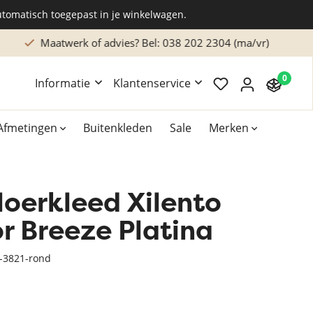
utomatisch toegepast in je winkelwagen.
Maatwerk of advies? Bel: 038 202 2304 (ma/vr)
0
Informatie
Klantenservice
Afmetingen
Buitenkleden
Sale
Merken
loerkleed Xilento
Overig
Accessoires
r Breeze Platina
Xilento vloerkleden
a-3821-rond
Bekend van TV