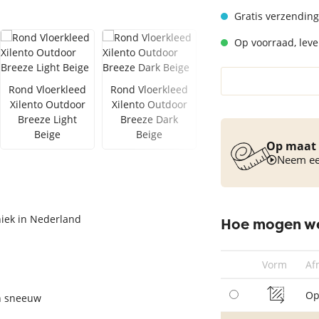
Vloerkleed turquoise
Gratis verzending
Op voorraad, lever
Rond Vloerkleed
Rond Vloerkleed
Xilento Outdoor
Xilento Outdoor
Breeze Light
Breeze Dark
Beige
Beige
Op maat 
Neem een
iek in Nederland
Hoe mogen we
Vorm
Af
Op
n sneeuw