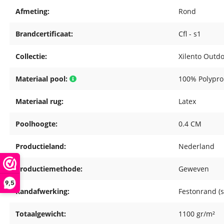
Afmeting:
Rond
Brandcertificaat:
Cfl - s1
Collectie:
Xilento Outd
Materiaal pool:
100% Polypro
Materiaal rug:
Latex
Poolhoogte:
0.4 CM
Productieland:
Nederland
Productiemethode:
Geweven
9,5
Randafwerking:
Festonrand (
Totaalgewicht:
1100 gr/m²