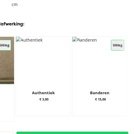
cm
dafwerking:
Uitleg
Uitleg
Authentiek
Banderen
€ 3,00
€ 15,00