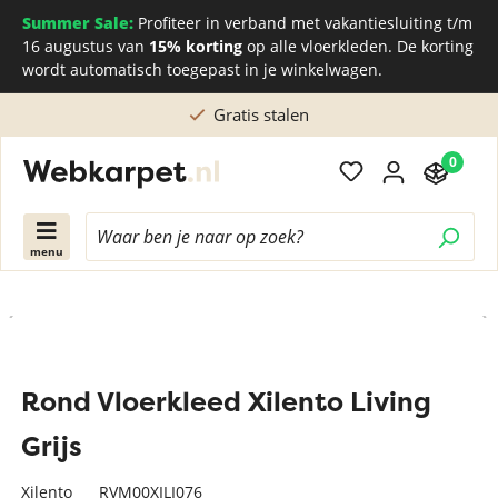
Summer Sale:
Profiteer in verband met vakantiesluiting t/m
16 augustus van
15% korting
op alle vloerkleden. De korting
wordt automatisch toegepast in je winkelwagen.
Gratis stalen
0
menu
Rond Vloerkleed Xilento Living
Grijs
Xilento
RVM00XILI076