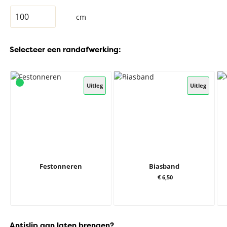
cm
Selecteer een randafwerking:
Uitleg
Uitleg
Festonneren
Biasband
€ 6,50
Antislip aan laten brengen?