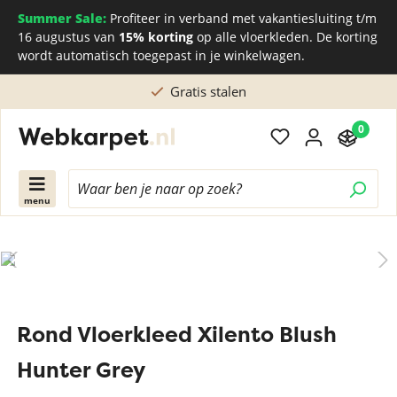
Summer Sale:
Profiteer in verband met vakantiesluiting t/m
16 augustus van
15% korting
op alle vloerkleden. De korting
wordt automatisch toegepast in je winkelwagen.
Gratis stalen
0
menu
Rond Vloerkleed Xilento Blush
Hunter Grey