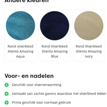
Andere kleuren
Zilver vloerkleed
Interfloor
Vloerkleed zwart wit
Toon alles Afmetingen
Toon alles Soorten
Toon alles Merken
Rond vloerkleed
Rond Vloerkleed
Rond Vloerkleed
Toon alles Kleuren
Xilento Amazing
Xilento Amazing
Xilento Amazing
Aqua
Blue
Ivory
Voor- en nadelen
Geschikt voor vloerverwarming
Gemaakt van zachte garens waardoor het vloerkleed lekker
Prima geschikt voor normaal gebruik