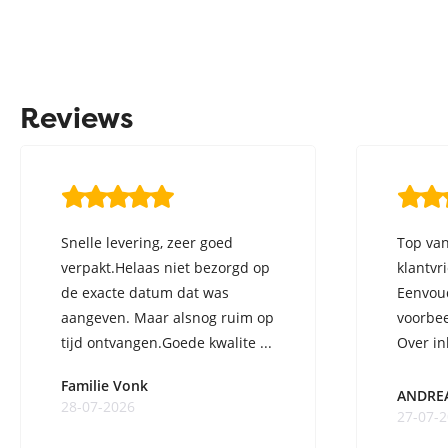
Reviews
Snelle levering, zeer goed
Top van
verpakt.Helaas niet bezorgd op
klantvr
de exacte datum dat was
Eenvoud
aangeven. Maar alsnog ruim op
voorbee
tijd ontvangen.Goede kwalite ...
Over in
ge ...
Familie Vonk
ANDRE
28-07-2026
27-07-