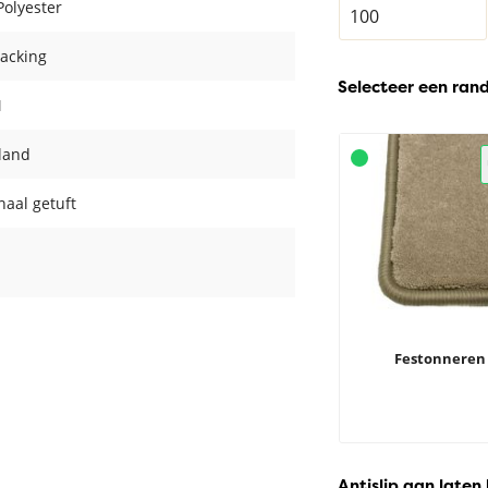
olyester
acking
Selecteer een ran
M
land
aal getuft
Festonneren
Antislip aan laten