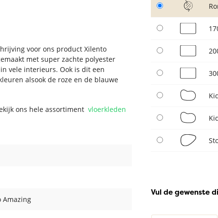
Ro
17
hrijving voor ons product Xilento
20
gemaakt met super zachte polyester
n vele interieurs. Ook is dit een
30
 kleuren alsook de roze en de blauwe
Ki
Bekijk ons hele assortiment
vloerkleden
Ki
St
Vul de gewenste d
o Amazing