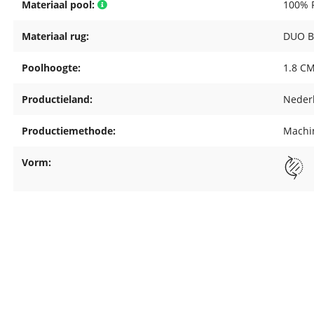
Materiaal pool:
100% P
Materiaal rug:
DUO B
Poolhoogte:
1.8 C
Productieland:
Neder
Productiemethode:
Machin
Vorm: