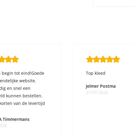
 begin tot eind!Goede
Top kleed
iendelijke website.
Jelmer Postma
ig en snel een
27-07-2026
ld kunnen bestellen.
korten van de levertijd
A Timmermans
2026