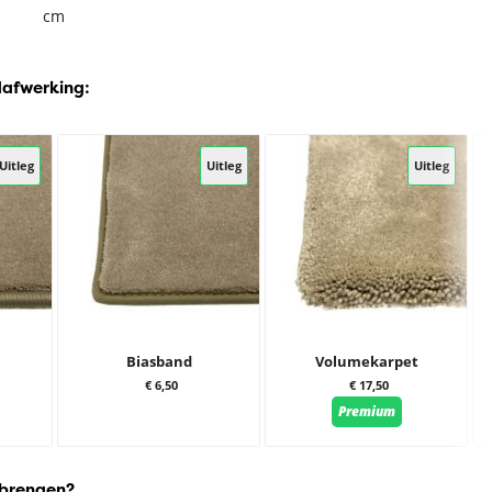
cm
dafwerking:
Uitleg
Uitleg
Uitleg
Biasband
Volumekarpet
€ 6,50
€ 17,50
Premium
 brengen?