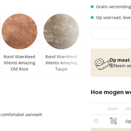
Vloerkleed turquoise
Gratis verzending
Op voorraad, lever
Rond Vloerkleed
Rond Vloerkleed
Rond Vloerkleed
Op maat 
Xilento Amazing
Xilento Amazing
Xilento Amazing
Neem een
Old Roze
Taupe
Grey
Hoe mogen we
Vorm
Af
 comfortabel aanvoelt
Op