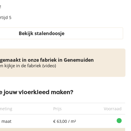
!
tijd 5
Bekijk stalendoosje
Rond vloerkleed
Rond Vloerkleed
gemaakt in onze fabriek in Genemuiden
Xilento Amazing
Xilento Amazing
 kijkje in de fabriek (video)
Anthracite
Silver
 jouw vloerkleed maken?
meting
Prijs
Voorraad
 maat
€ 63,00 / m²