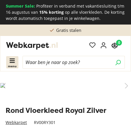
Summer Sale:
Profiteer in verband met vakantiesluiting t/m
16 augustus van
15% korting
op alle vloerkleden. De korting
wordt automatisch toegepast in je winkelwagen.
Gratis stalen
0
menu
Rond Vloerkleed Royal Zilver
Webkarpet
RV00RY301