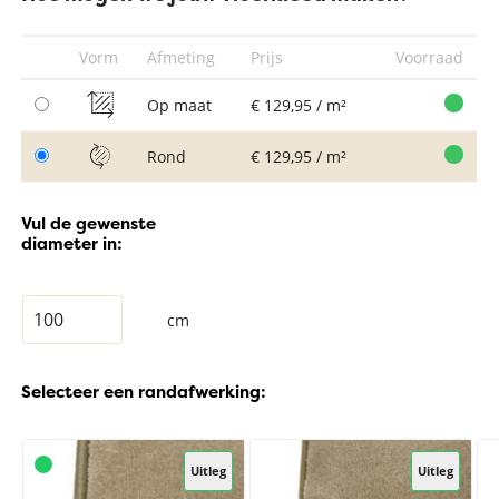
Vorm
Afmeting
Prijs
Voorraad
Op maat
€ 129,95 / m²
Rond
€ 129,95 / m²
Vul de gewenste
diameter in:
cm
Selecteer een randafwerking:
Uitleg
Uitleg