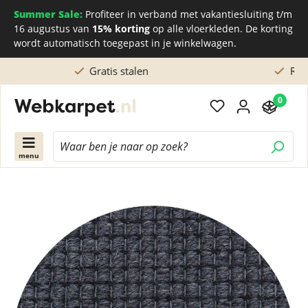
Summer Sale:
Profiteer in verband met vakantiesluiting t/m
16 augustus van
15% korting
op alle vloerkleden. De korting
wordt automatisch toegepast in je winkelwagen.
Rechtstreeks kopen bij de Nederlandse fabriek
0
menu