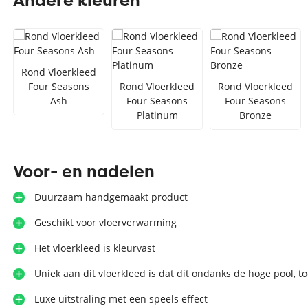
Andere kleuren
Zilver vloerkleed
Interfloor
Vloerkleed zwart wit
Toon alles Afmetingen
Rond Vloerkleed
Four Seasons
Rond Vloerkleed
Rond Vloerkleed
Toon alles Soorten
Ash
Four Seasons
Four Seasons
Platinum
Bronze
Toon alles Merken
Toon alles Kleuren
Voor- en nadelen
Duurzaam handgemaakt product
Geschikt voor vloerverwarming
Het vloerkleed is kleurvast
Uniek aan dit vloerkleed is dat dit ondanks de hoge pool, to
Luxe uitstraling met een speels effect