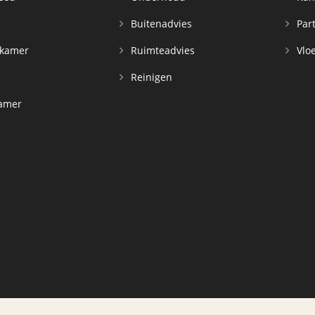
n
Buitenadvies
Par
rkamer
Ruimteadvies
Vloe
Reinigen
kamer
d