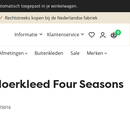
utomatisch toegepast in je winkelwagen.
Rechtstreeks kopen bij de Nederlandse fabriek
Ma
0
Informatie
Klantenservice
Afmetingen
Buitenkleden
Sale
Merken
loerkleed Four Seasons
Overig
Accessoires
Xilento vloerkleden
FS016
Bekend van TV