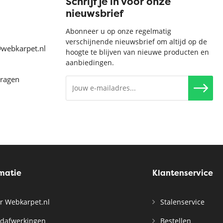
Schrijf je in voor onze
nieuwsbrief
Abonneer u op onze regelmatig
verschijnende nieuwsbrief om altijd op de
@webkarpet.nl
hoogte te blijven van nieuwe producten en
aanbiedingen.
vragen
rmatie
Klantenservice
r Webkarpet.nl
Stalenservice
dafwerkingen
Bestellen