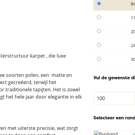
R
1
2
2
erstructuur karpet , die luxe
3
wee soorten polen, een matte en
Vul de gewenste d
ct gecreëerd, terwijl het
or traditionele tapijten. Het is zowel
t het hele jaar door elegantie in elk
Selecteer een ran
en met uiterste precisie, wat zorgt