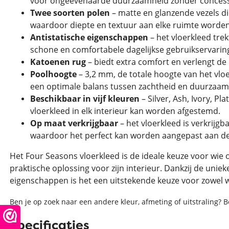
voor ongeëvenaarde duurzaamheid zonder concessi
Twee soorten polen
– matte en glanzende vezels die
waardoor diepte en textuur aan elke ruimte worde
Antistatische eigenschappen
– het vloerkleed trek
schone en comfortabele dagelijkse gebruikservarin
Katoenen rug
– biedt extra comfort en verlengt de
Poolhoogte
– 3,2 mm, de totale hoogte van het vloe
een optimale balans tussen zachtheid en duurzaam
Beschikbaar in vijf kleuren
– Silver, Ash, Ivory, P
vloerkleed in elk interieur kan worden afgestemd.
Op maat verkrijgbaar
– het vloerkleed is verkrijgb
waardoor het perfect kan worden aangepast aan de
Het Four Seasons vloerkleed is de ideale keuze voor wie 
praktische oplossing voor zijn interieur. Dankzij de uniek
eigenschappen is het een uitstekende keuze voor zowel 
Ben je op zoek naar een andere kleur, afmeting of uitstraling? 
Specificaties