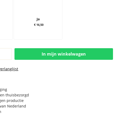
Ja
€ 16,50
In mijn winkelwagen
erlanglijst
rging
en thuisbezorgd
igen productie
e van Nederland
n