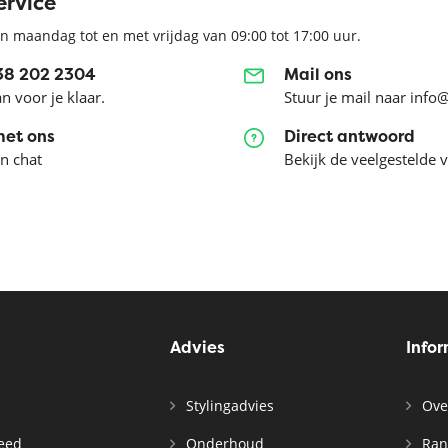
ervice
n maandag tot en met vrijdag van 09:00 tot 17:00 uur.
038 202 2304
Mail ons
an voor je klaar.
Stuur je mail naar info
met ons
Direct antwoord
en chat
Bekijk de veelgestelde 
Advies
Info
Stylingadvies
Ove
leed
Onderhoud
Ran