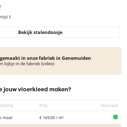
!
tijd 5
Bekijk stalendoosje
gemaakt in onze fabriek in Genemuiden
 kijkje in de fabriek (video)
 jouw vloerkleed maken?
fmeting
Prijs
Voorraad
p maat
€ 169,00 / m²