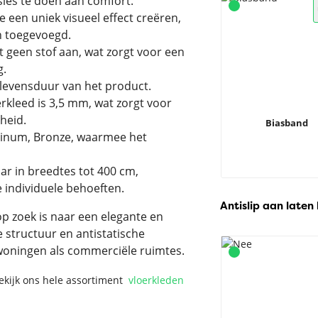
es te doen aan comfort.
 een uniek visueel effect creëren,
n toegevoegd.
t geen stof aan, wat zorgt voor een
g.
 levensduur van het product.
rkleed is 3,5 mm, wat zorgt voor
heid.
Biasband
latinum, Bronze, waarmee het
aar in breedtes tot 400 cm,
 individuele behoeften.
Antislip aan laten
op zoek is naar een elegante en
e structuur en antistatische
woningen als commerciële ruimtes.
Bekijk ons hele assortiment
vloerkleden