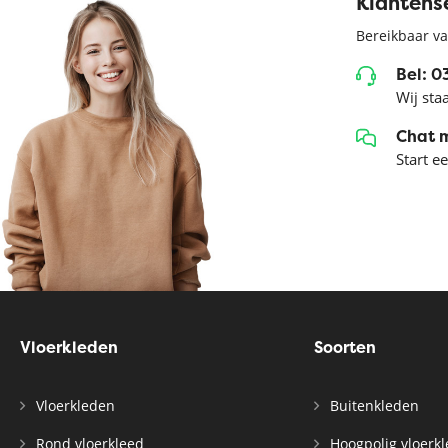
Klantens
Bereikbaar va
Bel: 
Wij sta
Chat 
Start e
Vloerkleden
Soorten
Vloerkleden
Buitenkleden
Rond vloerkleed
Hoogpolig vloerk