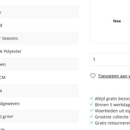
s
Nee
d
r Seasons
% Polyester
oen
Toevoegen aan v
 CM
ia
Altijd gratis bezo
dgeweven
Binnen 5 werkdag
Vloerkleden uit e
0 gr/m²
Grootste collecti
Gratis retournere
 cm