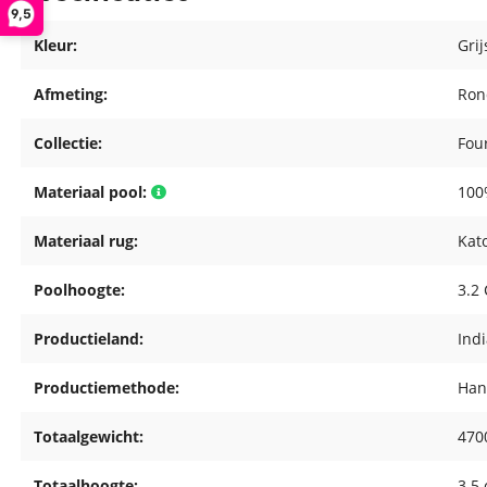
9,5
Kleur:
Grij
Afmeting:
Ron
Collectie:
Fou
Materiaal pool:
100
Materiaal rug:
Kat
Poolhoogte:
3.2
Productieland:
Ind
Productiemethode:
Han
Totaalgewicht:
470
Totaalhoogte:
3.5