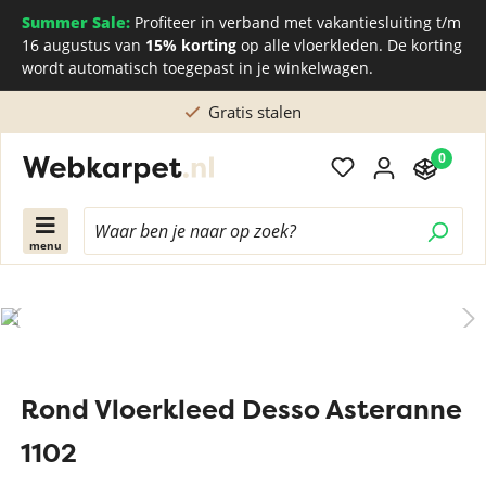
Summer Sale:
Profiteer in verband met vakantiesluiting t/m
16 augustus van
15% korting
op alle vloerkleden. De korting
wordt automatisch toegepast in je winkelwagen.
Gratis stalen
0
menu
Rond Vloerkleed Desso Asteranne
1102