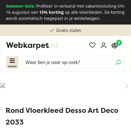
Summer Sale:
Profiteer in verband met vakantiesluiting t/m
16 augustus van
15% korting
op alle vloerkleden. De korting
wordt automatisch toegepast in je winkelwagen.
Gratis stalen
0
menu
Rond Vloerkleed Desso Art Deco
2033