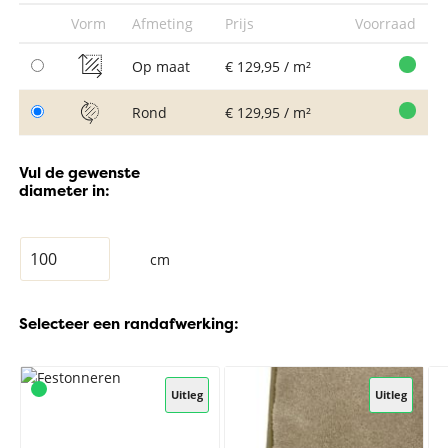
Vorm
Afmeting
Prijs
Voorraad
Op maat
€ 129,95 / m²
Rond
€ 129,95 / m²
Vul de gewenste
diameter in:
cm
Selecteer een randafwerking:
Uitleg
Uitleg