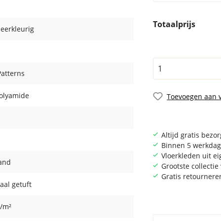
Totaalprijs
Meerkleurig
Patterns
olyamide
Toevoegen aan v
Altijd gratis bezo
Binnen 5 werkdag
Vloerkleden uit e
and
Grootste collecti
Gratis retournere
aal getuft
r/m²