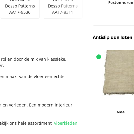
Festonneren
Desso Patterns
Desso Patterns
Desso Patterns
AA17-9536
AA17-8311
AA17-9513
Antislip aan laten
rol en door de mix van klassieke,
er.
 en maakt van de vloer een echte
n en verleden. Een modern interieur
Nee
Bekijk ons hele assortiment
vloerkleden