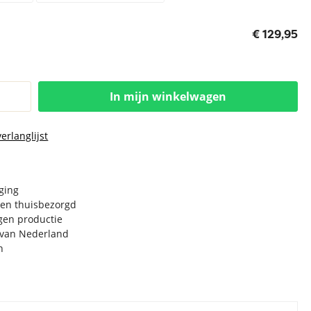
€ 129,95
In mijn winkelwagen
erlanglijst
rging
en thuisbezorgd
igen productie
e van Nederland
n