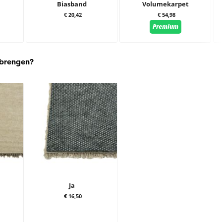
Biasband
Volumekarpet
Desso Patterns
€ 20,42
€ 54,98
AA17-4435
Premium
 brengen?
Ja
€ 16,50