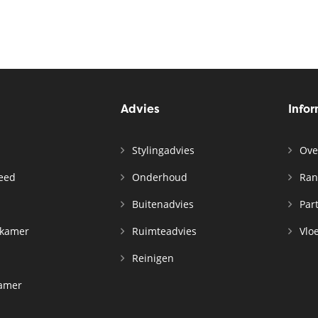
Advies
Info
Stylingadvies
Ove
leed
Onderhoud
Ran
n
Buitenadvies
Par
rkamer
Ruimteadvies
Vloe
Reinigen
kamer
d