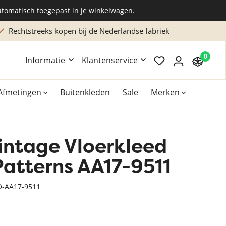
utomatisch toegepast in je winkelwagen.
Rechtstreeks kopen bij de Nederlandse fabriek
0
Informatie
Klantenservice
Afmetingen
Buitenkleden
Sale
Merken
intage Vloerkleed
Overig
Accessoires
Patterns AA17-9511
Xilento vloerkleden
-AA17-9511
Bekend van TV