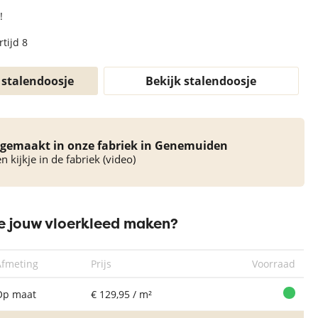
!
tijd 8
 stalendoosje
Bekijk stalendoosje
gemaakt in onze fabriek in Genemuiden
 kijkje in de fabriek (video)
 jouw vloerkleed maken?
Afmeting
Prijs
Voorraad
Op maat
€ 129,95 / m²