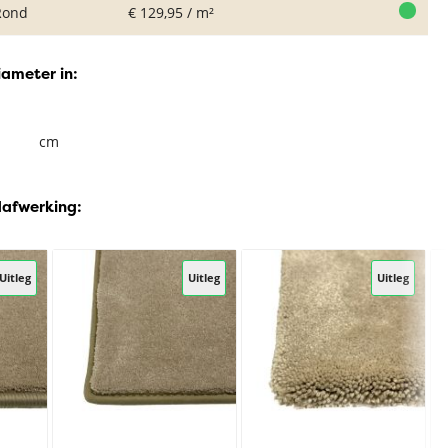
Rond
€ 129,95 / m²
iameter in:
cm
dafwerking:
Uitleg
Uitleg
Uitleg
Rond Vintage
Vloerkleed