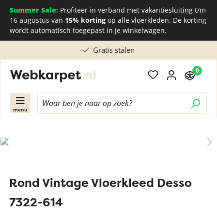
Summer Sale:
Profiteer in verband met vakantiesluiting t/m
16 augustus van
15% korting
op alle vloerkleden. De korting
wordt automatisch toegepast in je winkelwagen.
Gratis stalen
0
menu
Rond Vintage Vloerkleed Desso
7322-614