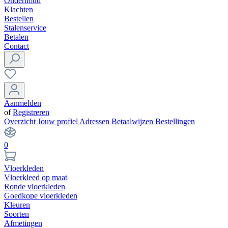
Onderhoud
Klachten
Bestellen
Stalenservice
Betalen
Contact
Aanmelden
of
Registreren
Overzicht
Jouw profiel
Adressen
Betaalwijzen
Bestellingen
0
Vloerkleden
Vloerkleed op maat
Ronde vloerkleden
Goedkope vloerkleden
Kleuren
Soorten
Afmetingen