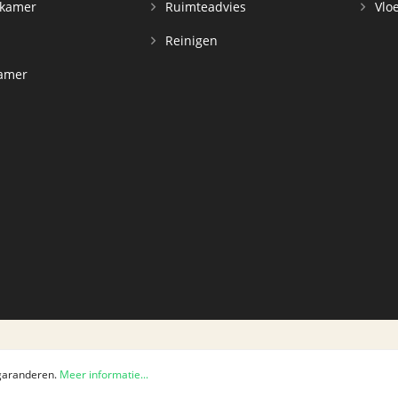
rkamer
Ruimteadvies
Vloe
Reinigen
kamer
d
 garanderen.
Meer informatie...