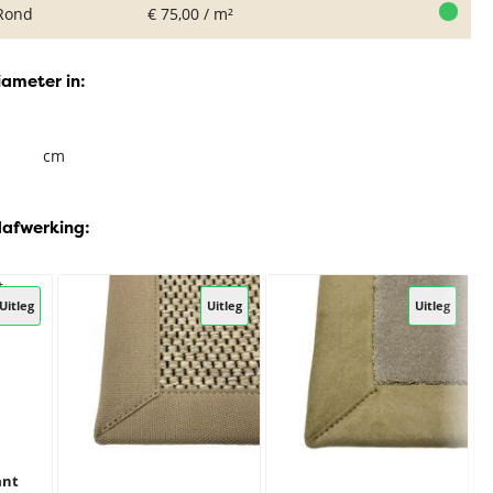
Rond
€ 75,00 / m²
iameter in:
cm
dafwerking:
Uitleg
Uitleg
Uitleg
ant