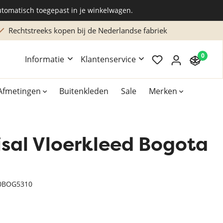
utomatisch toegepast in je winkelwagen.
Rechtstreeks kopen bij de Nederlandse fabriek
0
Informatie
Klantenservice
Afmetingen
Buitenkleden
Sale
Merken
isal Vloerkleed Bogota
Overig
Accessoires
Xilento vloerkleden
0BOG5310
Bekend van TV