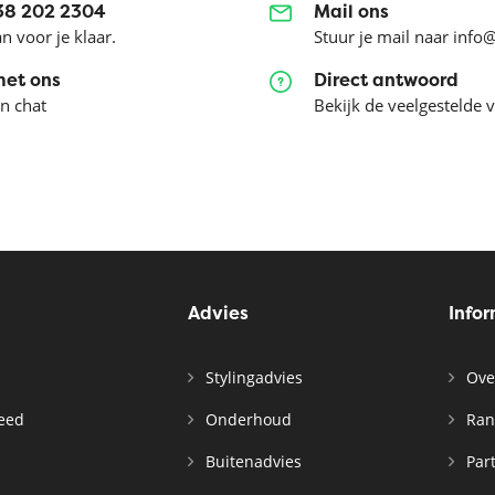
038 202 2304
Mail ons
an voor je klaar.
Stuur je mail naar info
met ons
Direct antwoord
en chat
Bekijk de veelgestelde 
Advies
Info
Stylingadvies
Ove
leed
Onderhoud
Ran
n
Buitenadvies
Par