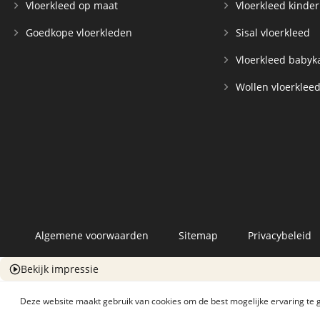
Vloerkleed op maat
Vloerkleed kinde
Goedkope vloerkleden
Sisal vloerkleed
Vloerkleed baby
Wollen vloerklee
Algemene voorwaarden
Sitemap
Privacybeleid
Bekijk impressie
Deze website maakt gebruik van cookies om de best mogelijke ervaring te