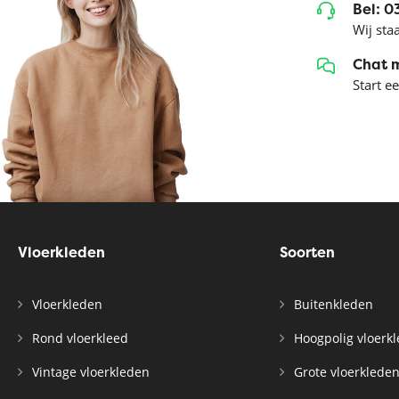
Bel: 
Wij sta
Chat 
Start e
Vloerkleden
Soorten
Vloerkleden
Buitenkleden
Rond vloerkleed
Hoogpolig vloerk
Vintage vloerkleden
Grote vloerklede