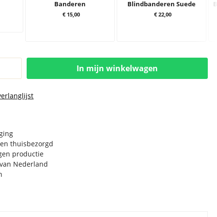
Banderen
Blindbanderen Suede
B
€ 15,00
€ 22,00
In mijn winkelwagen
erlanglijst
rging
en thuisbezorgd
igen productie
e van Nederland
n