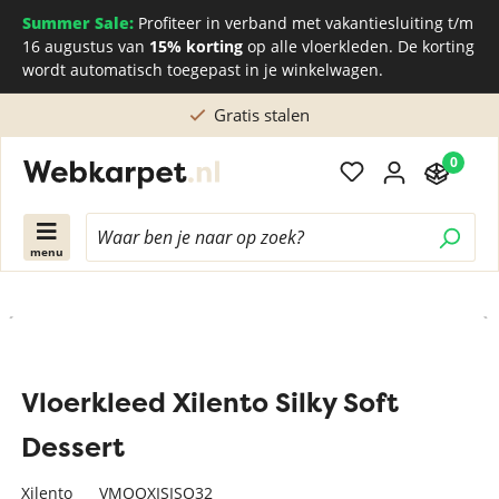
Summer Sale:
Profiteer in verband met vakantiesluiting t/m
16 augustus van
15% korting
op alle vloerkleden. De korting
wordt automatisch toegepast in je winkelwagen.
 stalen
Rechtstreeks kopen bij de Ne
0
menu
Vloerkleed Xilento Silky Soft
Dessert
Xilento
VMOOXISISO32