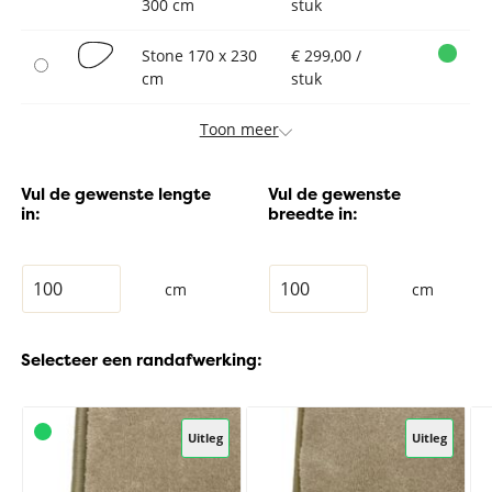
300 cm
stuk
Stone 170 x 230
€ 299,00 /
cm
stuk
Toon meer
Vul de gewenste lengte
Vul de gewenste
in:
breedte in:
cm
cm
Selecteer een randafwerking:
Uitleg
Uitleg