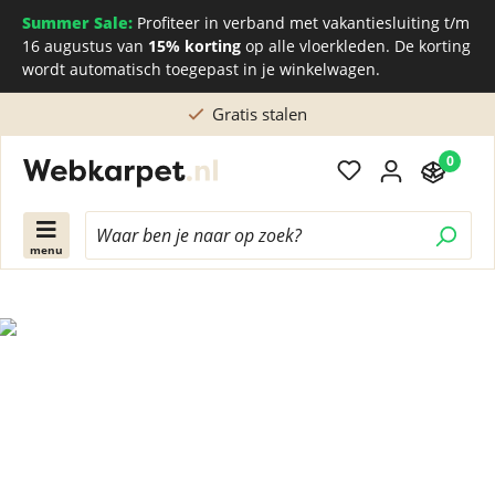
Summer Sale:
Profiteer in verband met vakantiesluiting t/m
16 augustus van
15% korting
op alle vloerkleden. De korting
wordt automatisch toegepast in je winkelwagen.
Gratis stalen
0
menu