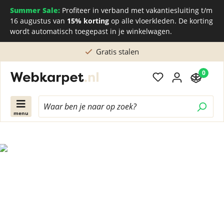
Summer Sale:
Profiteer in verband met vakantiesluiting t/m
16 augustus van
15% korting
op alle vloerkleden. De korting
wordt automatisch toegepast in je winkelwagen.
Gratis stalen
0
menu