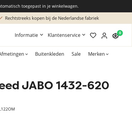
utomatisch toegepast in je winkelwagen.
Rechtstreeks kopen bij de Nederlandse fabriek
0
Informatie
Klantenservice
Afmetingen
Buitenkleden
Sale
Merken
leed JABO 1432-620
Overig
Accessoires
Xilento vloerkleden
IL122OM
Bekend van TV