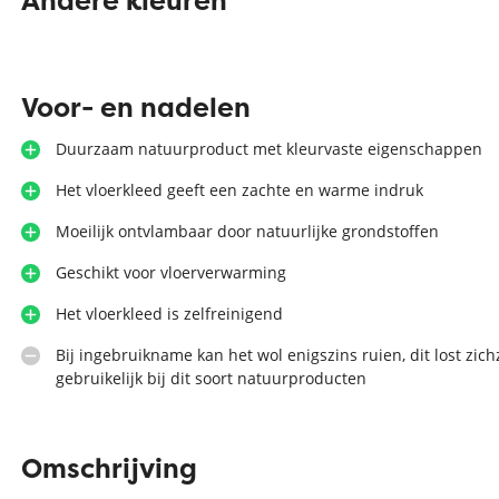
Andere kleuren
Zilver vloerkleed
Interfloor
Vloerkleed zwart wit
Voor- en nadelen
Toon alles Afmetingen
Duurzaam natuurproduct met kleurvaste eigenschappen
Toon alles Soorten
Toon alles Merken
Het vloerkleed geeft een zachte en warme indruk
Toon alles Kleuren
Moeilijk ontvlambaar door natuurlijke grondstoffen
Geschikt voor vloerverwarming
Het vloerkleed is zelfreinigend
Bij ingebruikname kan het wol enigszins ruien, dit lost zichz
gebruikelijk bij dit soort natuurproducten
Omschrijving