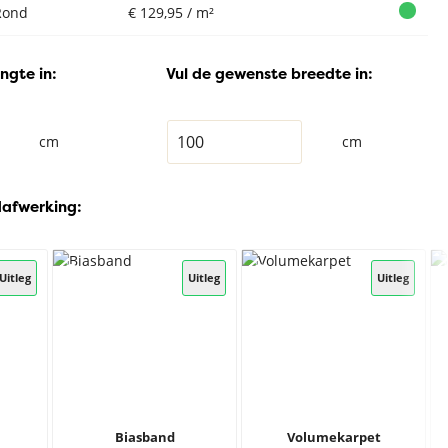
Rond
€ 129,95 / m²
ngte in:
Vul de gewenste breedte in:
cm
cm
dafwerking:
Uitleg
Uitleg
Uitleg
Biasband
Volumekarpet