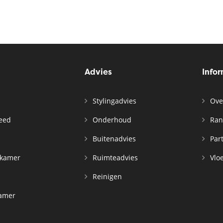
Advies
Info
Stylingadvies
Ove
leed
Onderhoud
Ran
n
Buitenadvies
Par
rkamer
Ruimteadvies
Vloe
Reinigen
kamer
d