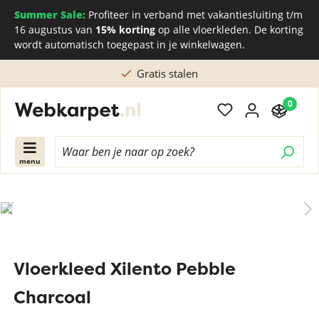
Summer Sale:
Profiteer in verband met vakantiesluiting t/m
16 augustus van
15% korting
op alle vloerkleden. De korting
wordt automatisch toegepast in je winkelwagen.
Gratis stalen
0
menu
Vloerkleed Xilento Pebble
Charcoal