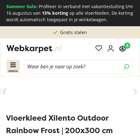
Summer Sale:
Profiteer in verband met vakantiesluiting t/m
16 augustus van
15% korting
op alle vloerkleden. De korting
wordt automatisch toegepast in je winkelwagen.
Gratis stalen
0
menu
Vloerkleed Xilento Outdoor
Rainbow Frost | 200x300 cm