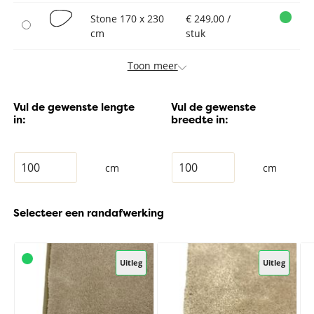
Stone 170 x 230
€ 249,00 /
cm
stuk
Toon meer
Vul de gewenste lengte
Vul de gewenste
in:
breedte in:
cm
cm
Selecteer een randafwerking
Uitleg
Uitleg