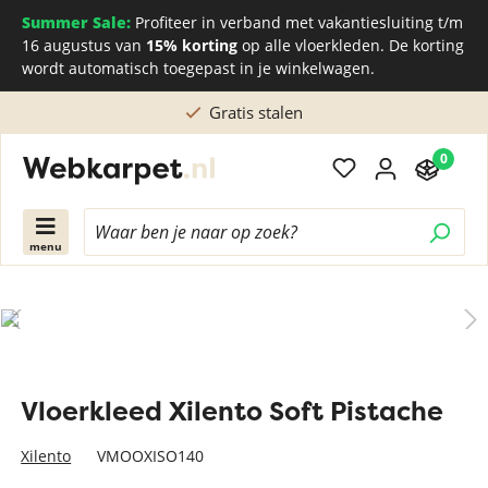
Summer Sale:
Profiteer in verband met vakantiesluiting t/m
16 augustus van
15% korting
op alle vloerkleden. De korting
wordt automatisch toegepast in je winkelwagen.
Gratis stalen
0
menu
Vloerkleed Xilento Soft Pistache
Xilento
VMOOXISO140