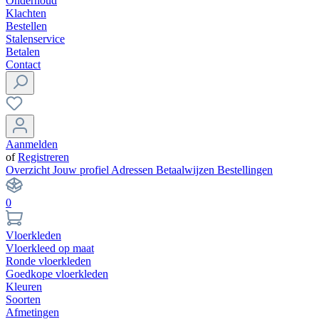
Onderhoud
Klachten
Bestellen
Stalenservice
Betalen
Contact
Aanmelden
of
Registreren
Overzicht
Jouw profiel
Adressen
Betaalwijzen
Bestellingen
0
Vloerkleden
Vloerkleed op maat
Ronde vloerkleden
Goedkope vloerkleden
Kleuren
Soorten
Afmetingen