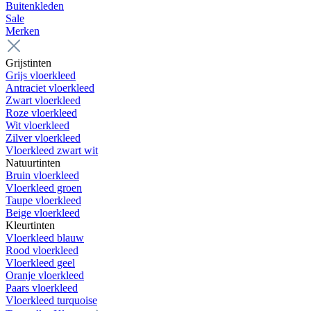
Buitenkleden
Sale
Merken
Grijstinten
Grijs vloerkleed
Antraciet vloerkleed
Zwart vloerkleed
Roze vloerkleed
Wit vloerkleed
Zilver vloerkleed
Vloerkleed zwart wit
Natuurtinten
Bruin vloerkleed
Vloerkleed groen
Taupe vloerkleed
Beige vloerkleed
Kleurtinten
Vloerkleed blauw
Rood vloerkleed
Vloerkleed geel
Oranje vloerkleed
Paars vloerkleed
Vloerkleed turquoise