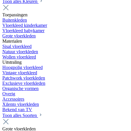
Toon alles Kleuren
Toepassingen
Buitenkleden
Vloerkleed kinderkamer
Vloerkleed babykamer
Grote vloerkleden
Materialen
Sisal vloerkleed
Natuur vloerkleden
Wollen vloerkleed
Uitstraling
Hoogpolig vloerkleed
Vintage vloerkleed
Patchwork vloerkleden
Exclusieve vloerkleden
Organische vormen
Overig
Accessoires
Xilento vloerkleden
Bekend van TV
Toon alles Soorten
Grote vloerkleden