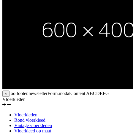
oo.footer.newsletterForm.modalContent
ABCDEFG
×
Vloerkleden
Vloerkleden
Rond vloerkleed
Vintage vloerkleden
Vloerkleed op maat