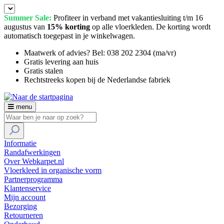
Summer Sale:
Profiteer in verband met vakantiesluiting t/m 16
augustus van
15% korting
op alle vloerkleden. De korting wordt
automatisch toegepast in je winkelwagen.
Maatwerk of advies? Bel: 038 202 2304 (ma/vr)
Gratis levering aan huis
Gratis stalen
Rechtstreeks kopen bij de Nederlandse fabriek
menu
Informatie
Randafwerkingen
Over Webkarpet.nl
Vloerkleed in organische vorm
Partnerprogramma
Klantenservice
Mijn account
Bezorging
Retourneren