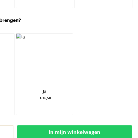
 brengen?
Ja
€ 16,50
In mijn winkelwagen