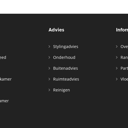
Advies
Info
Stylingadvies
Ove
leed
Onderhoud
Ran
n
Buitenadvies
Par
rkamer
Ruimteadvies
Vloe
Reinigen
kamer
d