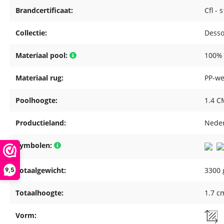
Brandcertificaat:
Cfl - 
Collectie:
Desso
Materiaal pool:
100%
Materiaal rug:
PP-we
Poolhoogte:
1.4 C
Productieland:
Nede
Symbolen:
Totaalgewicht:
3300 
9,5
Totaalhoogte:
1.7 c
Vorm: