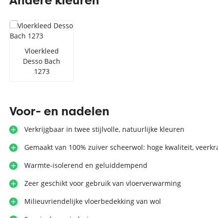
Andere kleuren
Zilver vloerkleed
Interfloor
Vloerkleed zwart wit
Toon alles Afmetingen
Vloerkleed
Desso Bach
Toon alles Soorten
1273
Toon alles Merken
Toon alles Kleuren
Voor- en nadelen
Verkrijgbaar in twee stijlvolle, natuurlijke kleuren
Gemaakt van 100% zuiver scheerwol: hoge kwaliteit, veerkr
Warmte-isolerend en geluiddempend
Zeer geschikt voor gebruik van vloerverwarming
Milieuvriendelijke vloerbedekking van wol