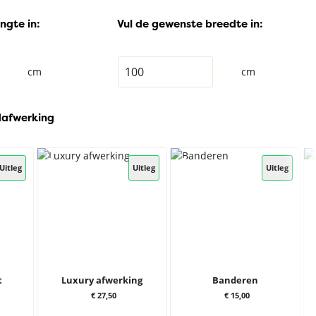
ngte in:
Vul de gewenste breedte in:
cm
cm
dafwerking
Uitleg
Uitleg
Uitleg
t
Luxury afwerking
Banderen
€ 27,50
€ 15,00