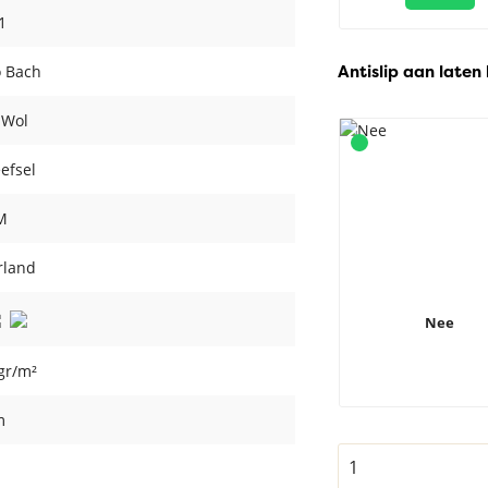
s1
Antislip aan laten
 Bach
 Wol
efsel
M
rland
Nee
gr/m²
m