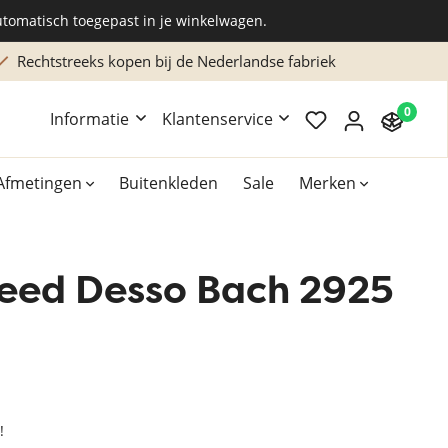
utomatisch toegepast in je winkelwagen.
Rechtstreeks kopen bij de Nederlandse fabriek
0
Informatie
Klantenservice
Afmetingen
Buitenkleden
Sale
Merken
leed Desso Bach 2925
Overig
Accessoires
Xilento vloerkleden
Bekend van TV
!