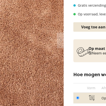
Vloerkleed turquoise
Gratis verzending
Op voorraad, lever
Voeg toe aan
Op maat 
Neem een
Hoe mogen we
Vorm
Af
Op