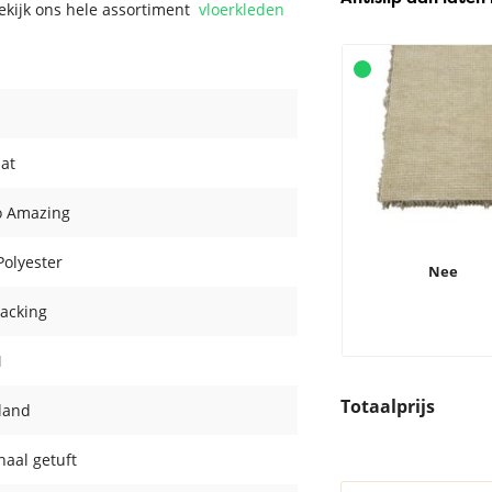
Bekijk ons hele assortiment
vloerkleden
at
o Amazing
olyester
Nee
acking
M
Totaalprijs
land
aal getuft