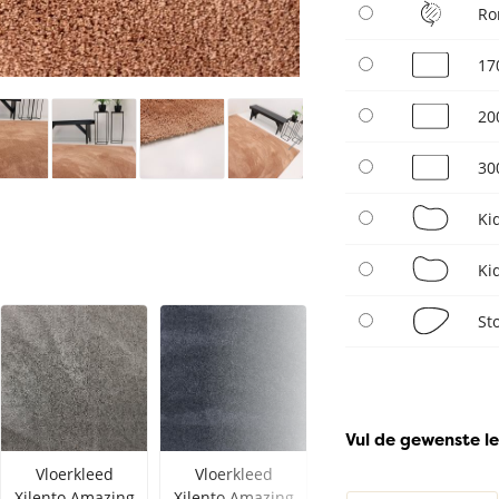
Ro
17
20
30
Ki
Ki
St
Vul de gewenste le
Vloerkleed
Vloerkleed
Vloerkleed
Xilento Amazing
Xilento Amazing
Xilento Amazing