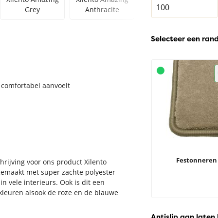
Grey
Anthracite
Taupe
Selecteer een ran
 comfortabel aanvoelt
Festonneren
hrijving voor ons product Xilento
gemaakt met super zachte polyester
n vele interieurs. Ook is dit een
 kleuren alsook de roze en de blauwe
Antislip aan laten