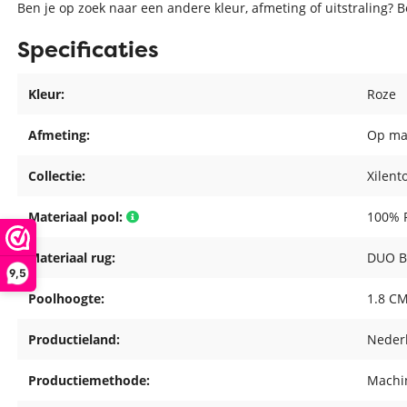
Ben je op zoek naar een andere kleur, afmeting of uitstraling? 
Specificaties
Kleur:
Roze
Afmeting:
Op ma
Collectie:
Xilent
Materiaal pool:
100% P
Materiaal rug:
DUO B
9,5
Poolhoogte:
1.8 C
Productieland:
Neder
Productiemethode:
Machin