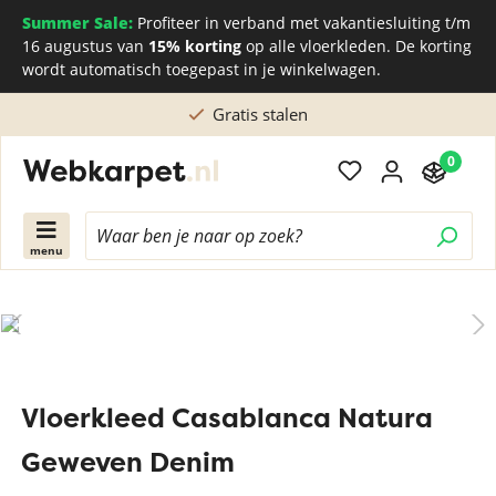
Summer Sale:
Profiteer in verband met vakantiesluiting t/m
16 augustus van
15% korting
op alle vloerkleden. De korting
wordt automatisch toegepast in je winkelwagen.
Gratis stalen
0
menu
Vloerkleed Casablanca Natura
Geweven Denim