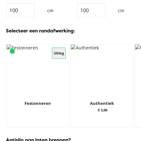
cm
cm
Selecteer een randafwerking:
Uitleg
Festonneren
Authentiek
€ 3,00
Antislip aan laten brengen?