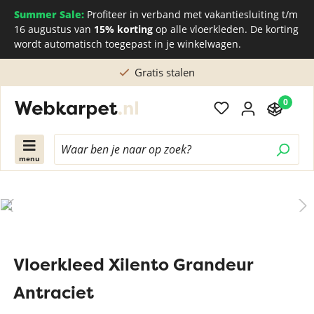
Summer Sale:
Profiteer in verband met vakantiesluiting t/m
16 augustus van
15% korting
op alle vloerkleden. De korting
wordt automatisch toegepast in je winkelwagen.
Gratis stalen
0
menu
Vloerkleed Xilento Grandeur
Antraciet