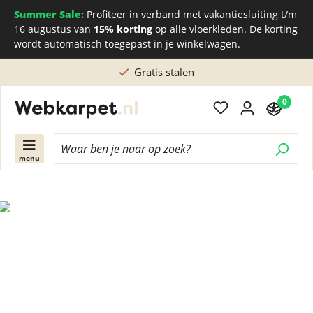
Summer Sale:
Profiteer in verband met vakantiesluiting t/m
16 augustus van
15% korting
op alle vloerkleden. De korting
wordt automatisch toegepast in je winkelwagen.
Gratis stalen
0
menu