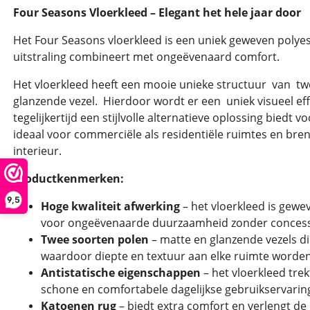
Four Seasons Vloerkleed – Elegant het hele jaar door
Het Four Seasons vloerkleed is een uniek geweven polyest
uitstraling combineert met ongeëvenaard comfort.
Het vloerkleed heeft een mooie unieke structuur van t
glanzende vezel. Hierdoor wordt er een uniek visueel effe
tegelijkertijd een stijlvolle alternatieve oplossing biedt vo
ideaal voor commerciële als residentiële ruimtes en breng
interieur.
Productkenmerken:
9,5
Hoge kwaliteit afwerking
– het vloerkleed is gewev
voor ongeëvenaarde duurzaamheid zonder concessi
Twee soorten polen
– matte en glanzende vezels die
waardoor diepte en textuur aan elke ruimte worde
Antistatische eigenschappen
– het vloerkleed trek
schone en comfortabele dagelijkse gebruikservarin
Katoenen rug
– biedt extra comfort en verlengt de