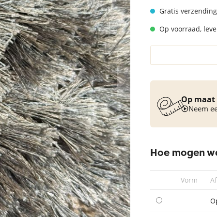
Vloerkleed turquoise
Gratis verzending
Op voorraad, lever
Op maat 
Neem een
Hoe mogen we
Vorm
A
O