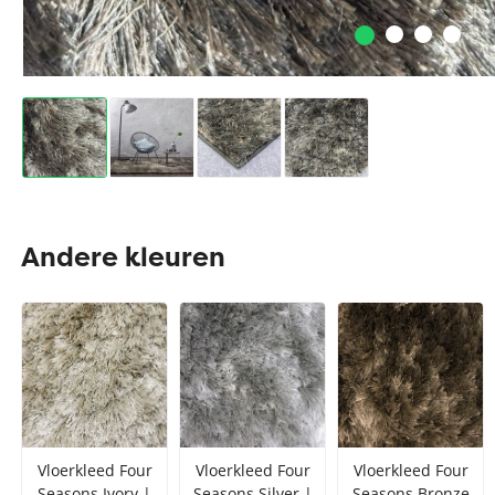
Andere kleuren
Vloerkleed Four
Vloerkleed Four
Vloerkleed Four
Seasons Ivory |
Seasons Silver |
Seasons Bronze