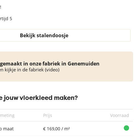
!
tijd 5
Bekijk stalendoosje
gemaakt in onze fabriek in Genemuiden
 kijkje in de fabriek (video)
 jouw vloerkleed maken?
fmeting
Prijs
Voorraad
p maat
€ 169,00 / m²