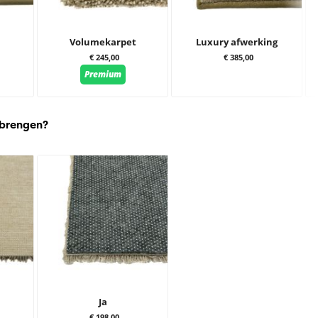
Volumekarpet
Luxury afwerking
€ 245,00
€ 385,00
Premium
 brengen?
Ja
€ 198,00