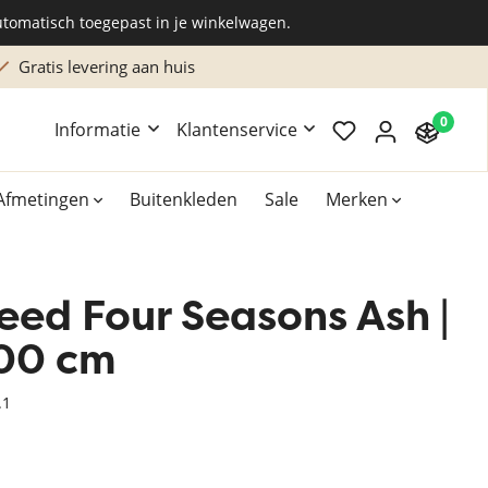
utomatisch toegepast in je winkelwagen.
Gratis stalen
0
Informatie
Klantenservice
Afmetingen
Buitenkleden
Sale
Merken
eed Four Seasons Ash |
Overig
Accessoires
00 cm
Xilento vloerkleden
.1
Bekend van TV