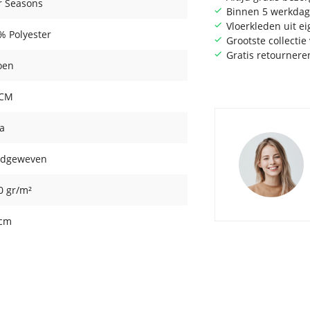
r Seasons
Binnen 5 werkdag
Vloerkleden uit e
% Polyester
Grootste collecti
Gratis retournere
oen
 CM
ia
dgeweven
0 gr/m²
 cm