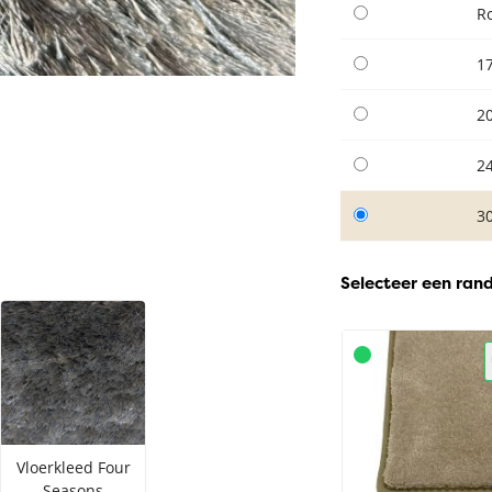
R
1
2
2
3
Selecteer een ran
Vloerkleed Four
Seasons